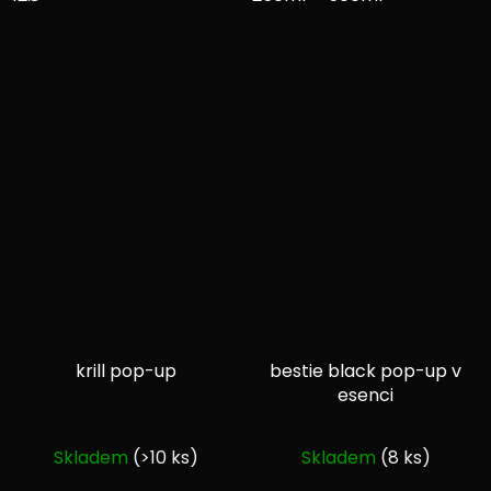
krill pop-up
bestie black pop-up v
esenci
Průměrné
Průměrné
Skladem
(>10 ks)
Skladem
(8 ks)
hodnocení
hodnocení