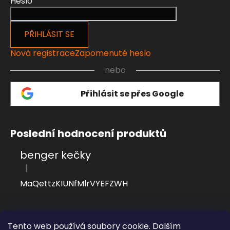
Heslo
PŘIHLÁSIT SE
Nová registrace
Zapomenuté heslo
nebo
Přihlásit se přes Google
Poslední hodnocení produktů
benger kečky
|
Hodnocení produktu je 4 z 5 hvězdiček.
MaQettzKIUNfMlrVYEFZWH
Přijímáme online platby
Tento web používá soubory cookie. Dalším