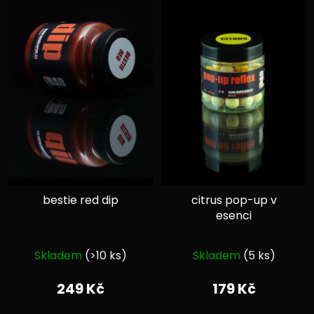
bestie red dip
citrus pop-up v
esenci
Průměrné
Průměrné
Skladem
(>10 ks)
Skladem
(5 ks)
hodnocení
hodnocení
produktu
produktu
249 Kč
179 Kč
je
je