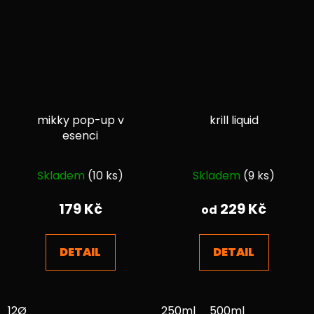
mikky pop-up v
krill liquid
esenci
Průměrné
Průměrné
Skladem
(10 ks)
Skladem
(9 ks)
hodnocení
hodnocení
produktu
produktu
179 Kč
229 Kč
od
je
je
5,0
5,0
DETAIL
DETAIL
z
z
5
5
hvězdiček.
hvězdiček.
12Ø
250ml
500ml