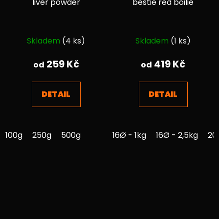
liver powder
bestie red boilie
Průměrné
Průměrné
Skladem
(4 ks)
Skladem
(1 ks)
hodnocení
hodnocení
produktu
produktu
259 Kč
419 Kč
od
od
je
je
5,0
4,1
DETAIL
DETAIL
z
z
5
5
hvězdiček.
hvězdiček.
100g
250g
500g
16Ø - 1kg
16Ø - 2,5kg
20