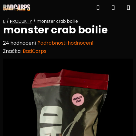
Přejít
Hledat
NÁKUP
na
obsah
KOŠÍK
Domů
/
PRODUKTY
/
monster crab boilie
monster crab boilie
Průměrné
24 hodnocení
Podrobnosti hodnocení
hodnocení
Značka:
BadCarps
produktu
je
4,1
z
5
hvězdiček.