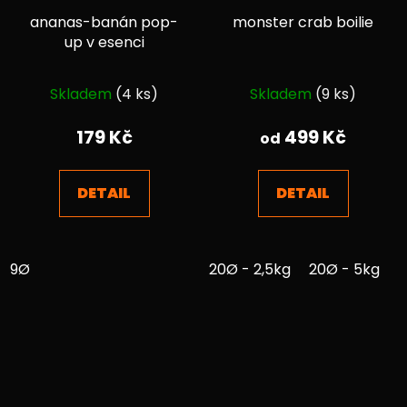
ananas-banán pop-
monster crab boilie
up v esenci
Průměrné
Průměrné
Skladem
(4 ks)
Skladem
(9 ks)
hodnocení
hodnocení
produktu
produktu
179 Kč
499 Kč
od
je
je
4,9
4,1
DETAIL
DETAIL
z
z
5
5
hvězdiček.
hvězdiček.
9Ø
20Ø - 2,5kg
20Ø - 5kg
3