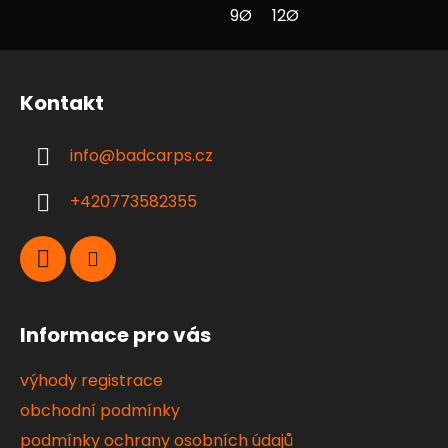
9Ø
12Ø
Z
á
Kontakt
p
a
info
@
badcarps.cz
t
í
+420773582355
Informace pro vás
výhody registrace
obchodní podmínky
podmínky ochrany osobních údajů