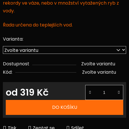
rekordy ve váze, nebo v množství vytažených ryb z
vody.
Řada určena do teplejších vod.
Varianta:
Dostupnost
Zvolte variantu
Kód:
Zvolte variantu
od
319 Kč
Měrná cena:
DO KOŠÍKU
Tisk
Zeptat se
Sdílet