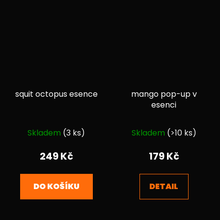
squit octopus esence
mango pop-up v
esenci
Průměrné
Průměrné
Skladem
(3 ks)
Skladem
(>10 ks)
hodnocení
hodnocení
produktu
produktu
249 Kč
179 Kč
je
je
5,0
5,0
DO KOŠÍKU
DETAIL
z
z
5
5
hvězdiček.
hvězdiček.