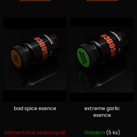
5
5
hvězdiček.
hvězdiček.
bad spice esence
extreme garlic
esence
Průměrné
Průměrné
Momentálně nedostupné
Skladem
(5 ks)
hodnocení
hodnocení