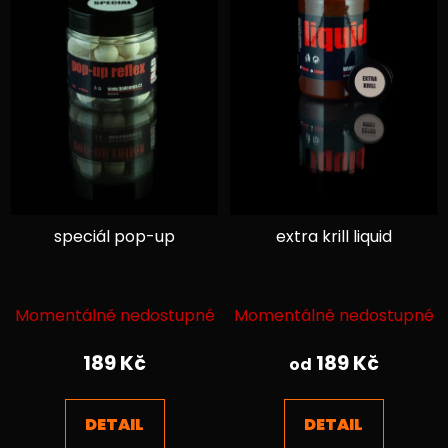
speciál pop-up
extra krill liquid
Průměrné
Průměrné
Momentálně nedostupné
Momentálně nedostupné
hodnocení
hodnocení
produktu
produktu
189 Kč
189 Kč
od
je
je
4,2
5,0
DETAIL
DETAIL
z
z