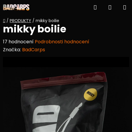
Přejít
Hledat
NÁKUP
na
obsah
KOŠÍK
Domů
/
PRODUKTY
/
mikky boilie
mikky boilie
Průměrné
17 hodnocení
Podrobnosti hodnocení
hodnocení
Značka:
BadCarps
produktu
je
4,4
z
5
hvězdiček.