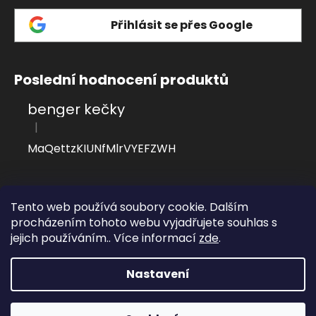
Přihlásit se přes Google
Poslední hodnocení produktů
benger kečky
|
Hodnocení produktu je 4 z 5 hvězdiček.
MaQettzKIUNfMlrVYEFZWH
Přijímáme online platby
Tento web používá soubory cookie. Dalším
procházením tohoto webu vyjadřujete souhlas s
jejich používáním.. Více informací
zde
.
Nastavení
Vytvořil Shoptet
Registruj se a získáš okamžitou slevu 5% a další slevy při