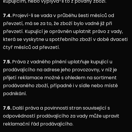
kupujícím, nebo vyplývá-li to z povahy zboží.
7.4.
Projeví-li se vada v průběhu šesti měsíců od
převzetí, má se za to, že zboží bylo vadné již při
převzetí. Kupující je oprávněn uplatnit právo z vady,
která se vyskytne u spotřebního zboží v době dvaceti
čtyř měsíců od převzetí.
7.5.
Práva z vadného plnění uplatňuje kupující u
prodávajícího na adrese jeho provozovny, v níž je
přijetí reklamace možné s ohledem na sortiment
prodávaného zboží, případně i v sídle nebo místě
podnikání.
7.6.
Další práva a povinnosti stran související s
odpovědností prodávajícího za vady může upravit
reklamační řád prodávajícího.