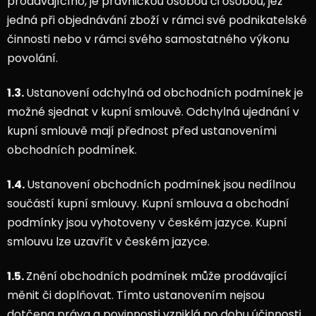
prodávajícího, je právnickou osobou či osobou, jež
jedná při objednávání zboží v rámci své podnikatelské
činnosti nebo v rámci svého samostatného výkonu
povolání.
1.3.
Ustanovení odchylná od obchodních podmínek je
možné sjednat v kupní smlouvě. Odchylná ujednání v
kupní smlouvě mají přednost před ustanoveními
obchodních podmínek.
1.4.
Ustanovení obchodních podmínek jsou nedílnou
součástí kupní smlouvy. Kupní smlouva a obchodní
podmínky jsou vyhotoveny v českém jazyce. Kupní
smlouvu lze uzavřít v českém jazyce.
1.5.
Znění obchodních podmínek může prodávající
měnit či doplňovat. Tímto ustanovením nejsou
dotčena práva a povinnosti vzniklá po dobu účinnosti