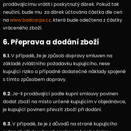
prodávajícímu vrátit i poskytnutý dárek. Pokud tak
neučiní, bude mu za dárek účtována částka dle cen
na
www.badcarps.cz,
která bude odečtena z částky
vráceného zboží.
6. Přeprava a dodání zboží
6.1.
V případě, že je způsob dopravy smluven na
základě zvláštního požadavku kupujícího, nese
kupující riziko a případné dodatečné náklady spojené
s tímto způsobem dopravy.
6.2.
Je-li prodávající podle kupní smlouvy povinen
dodat zboží na místo určené kupujícím v objednávce,
je kupující povinen převzít zboží při dodání.
6.3.
V případě, že je z důvodů na straně kupujícího