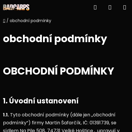
Přejít
Hledat
NÁKUP
na
obsah
KOŠÍK
Domů
/
obchodní podmínky
obchodní podmínky
OBCHODNÍ PODMÍNKY
1. Úvodní ustanovení
1.1.
Tyto obchodní podmínky (dále jen „obchodní
podmínky“) firmy Martin Šafarčík, IČ: 01391739, se
sídlem Na Pile 508, 74731 Velké Hoštice
, upravují v