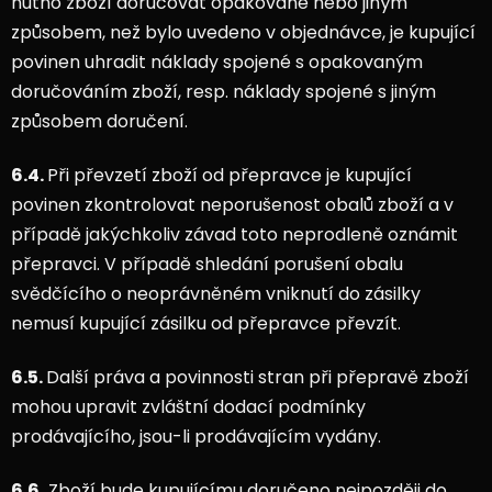
nutno zboží doručovat opakovaně nebo jiným
způsobem, než bylo uvedeno v objednávce, je kupující
povinen uhradit náklady spojené s opakovaným
doručováním zboží, resp. náklady spojené s jiným
způsobem doručení.
6.4.
Při převzetí zboží od přepravce je kupující
povinen zkontrolovat neporušenost obalů zboží a v
případě jakýchkoliv závad toto neprodleně oznámit
přepravci. V případě shledání porušení obalu
svědčícího o neoprávněném vniknutí do zásilky
nemusí kupující zásilku od přepravce převzít.
6.5.
Další práva a povinnosti stran při přepravě zboží
mohou upravit zvláštní dodací podmínky
prodávajícího, jsou-li prodávajícím vydány.
6.6.
Zboží bude kupujícímu doručeno nejpozději do