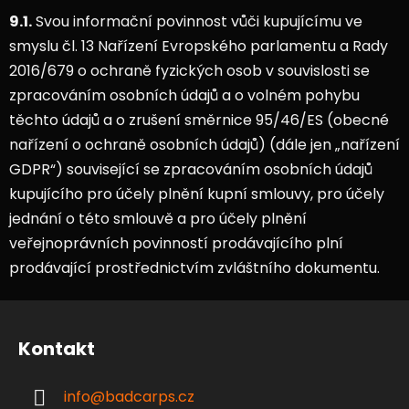
9.1.
Svou informační povinnost vůči kupujícímu ve
smyslu čl. 13 Nařízení Evropského parlamentu a Rady
2016/679 o ochraně fyzických osob v souvislosti se
zpracováním osobních údajů a o volném pohybu
těchto údajů a o zrušení směrnice 95/46/ES (obecné
nařízení o ochraně osobních údajů) (dále jen „nařízení
GDPR“) související se zpracováním osobních údajů
kupujícího pro účely plnění kupní smlouvy, pro účely
jednání o této smlouvě a pro účely plnění
veřejnoprávních povinností prodávajícího plní
prodávající prostřednictvím zvláštního dokumentu.
Z
á
Kontakt
p
a
info
@
badcarps.cz
t