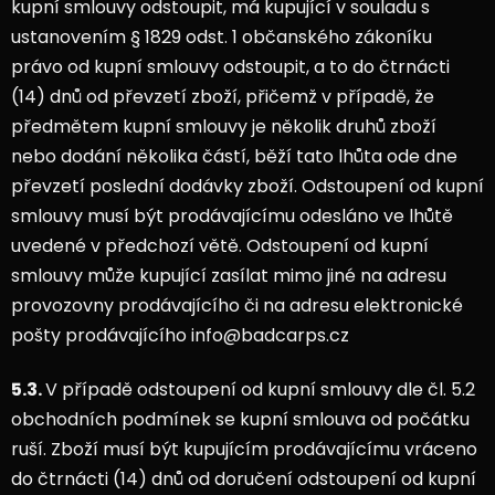
kupní smlouvy odstoupit, má kupující v souladu s
ustanovením § 1829 odst. 1 občanského zákoníku
právo od kupní smlouvy odstoupit, a to do čtrnácti
(14) dnů od převzetí zboží, přičemž v případě, že
předmětem kupní smlouvy je několik druhů zboží
nebo dodání několika částí, běží tato lhůta ode dne
převzetí poslední dodávky zboží. Odstoupení od kupní
smlouvy musí být prodávajícímu odesláno ve lhůtě
uvedené v předchozí větě. Odstoupení od kupní
smlouvy může kupující zasílat mimo jiné na adresu
provozovny prodávajícího či na adresu elektronické
pošty prodávajícího info@badcarps.cz
5.3.
V případě odstoupení od kupní smlouvy dle čl. 5.2
obchodních podmínek se kupní smlouva od počátku
ruší. Zboží musí být kupujícím prodávajícímu vráceno
do čtrnácti (14) dnů od doručení odstoupení od kupní