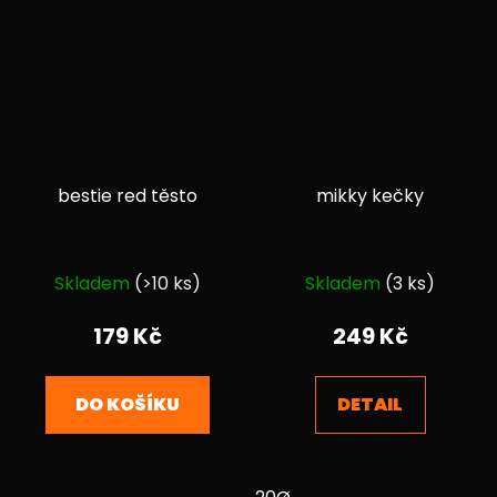
bestie red těsto
mikky kečky
Průměrné
Průměrné
Skladem
(>10 ks)
Skladem
(3 ks)
hodnocení
hodnocení
produktu
produktu
179 Kč
249 Kč
je
je
5,0
4,9
DO KOŠÍKU
DETAIL
z
z
5
5
hvězdiček.
hvězdiček.