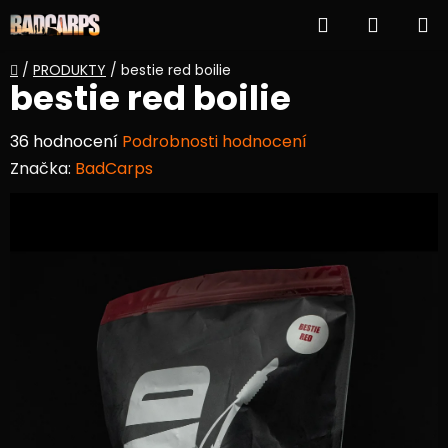
Přejít
Hledat
NÁKUP
na
obsah
KOŠÍK
Domů
/
PRODUKTY
/
bestie red boilie
bestie red boilie
Průměrné
36 hodnocení
Podrobnosti hodnocení
hodnocení
Značka:
BadCarps
produktu
je
4,1
z
5
hvězdiček.