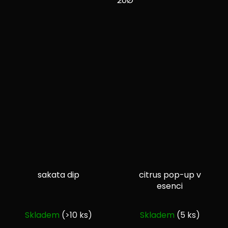
20Ø
sakata dip
citrus pop-up v
esenci
Průměrné
Průměrné
Skladem
(>10 ks)
Skladem
(5 ks)
hodnocení
hodnocení