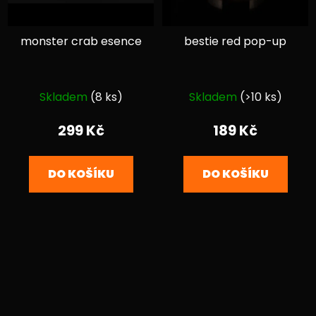
monster crab esence
bestie red pop-up
Průměrné
Průměrné
Skladem
(8 ks)
Skladem
(>10 ks)
hodnocení
hodnocení
produktu
produktu
299 Kč
189 Kč
je
je
5,0
5,0
DO KOŠÍKU
DO KOŠÍKU
z
z
5
5
hvězdiček.
hvězdiček.