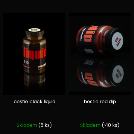
bestie black liquid
bestie red dip
Průměrné
Průměrné
Skladem
(5 ks)
Skladem
(>10 ks)
hodnocení
hodnocení