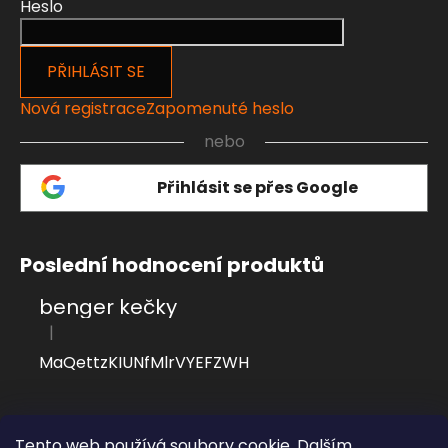
Heslo
PŘIHLÁSIT SE
Nová registrace
Zapomenuté heslo
nebo
Přihlásit se přes Google
Poslední hodnocení produktů
benger kečky
|
Hodnocení produktu je 4 z 5 hvězdiček.
MaQettzKIUNfMlrVYEFZWH
Přijímáme online platby
Tento web používá soubory cookie. Dalším