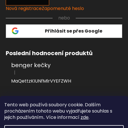
Nová registrace
Zapomenuté heslo
nebo
Přihlásit se přes Google
Poslední hodnocení produktů
benger kečky
|
Hodnocení produktu je 4 z 5 hvězdiček.
MaQettzKIUNfMlrVYEFZWH
Přijímáme online platby
Tento web používá soubory cookie. Dalším
procházením tohoto webu vyjadřujete souhlas s
jejich používáním.. Více informací
zde
.