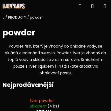
Přejít
Hledat
NÁKUP
na
obsah
KOŠÍK
Domů
/
PRODUKTY
/
powder
powder
Powder fish, který je vhodný do chladné vody, se
skládá z jedenácti surovin. Powder liver je vhodný do
teplé vody a skládá se z osmi surovin. Smícháním
pouze s liver liquidem (1:4) získáte artaktivní
obalovací pastu.
Nejprodávanější
liver powder
Skladem
(4 ks)