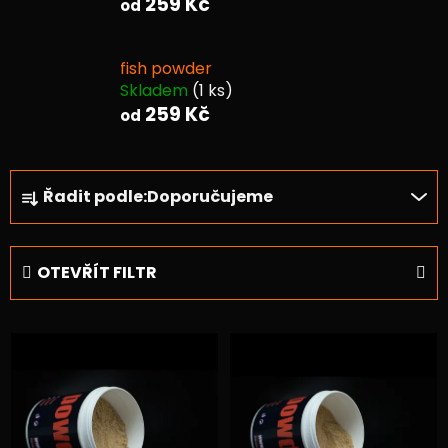
259 Kč
od
fish powder
Skladem
(1 ks)
259 Kč
od
Ř
Řadit podle:
Doporučujeme
a
z
e
OTEVŘÍT FILTR
n
í
V
p
ý
r
p
o
i
d
s
u