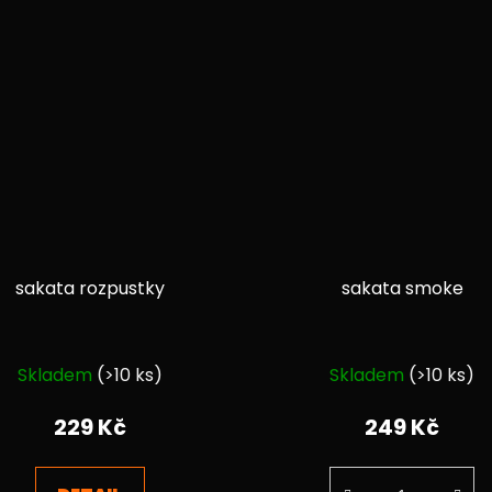
sakata rozpustky
sakata smoke
Průměrné
Průměrné
Skladem
(>10 ks)
Skladem
(>10 ks)
hodnocení
hodnocen
produktu
produktu
229 Kč
249 Kč
je
je
4,4
5,0