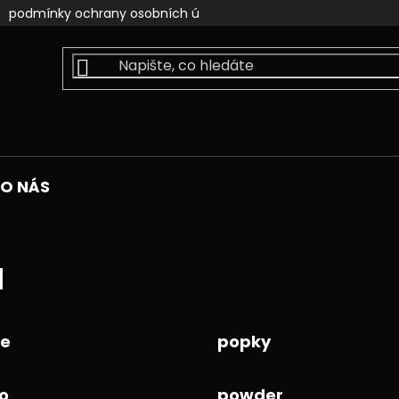
podmínky ochrany osobních údajů
kontakty
faceb
O NÁS
1
ie
popky
o
powder