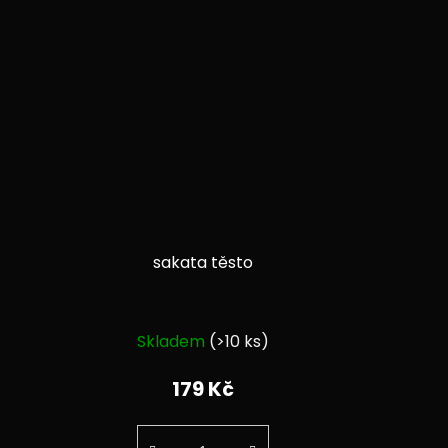
sakata těsto
Průměrné
Skladem
(>10 ks)
í
hodnocení
produktu
179 Kč
je
5,0