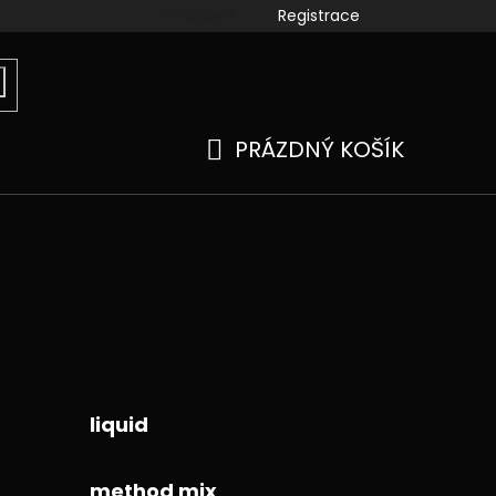
Přihlášení
Registrace
ook
instagram
kamenné prodejny
Moje objedn
PRÁZDNÝ KOŠÍK
NÁKUPNÍ
KOŠÍK
liquid
method mix