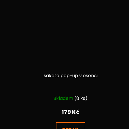
sakata pop-up v esenci
Průměrné
Skladem
(8 ks)
hodnocení
produktu
179 Kč
je
4,6