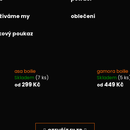
žíváme my
oblečení
kový poukaz
asa boilie
gamora boilie
Skladem
(7 ks)
Skladem
(5 ks
299 Kč
449 Kč
od
od