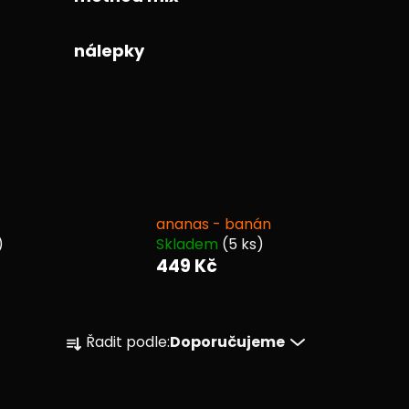
nálepky
ananas - banán
)
Skladem
(5 ks)
449 Kč
Ř
Řadit podle:
Doporučujeme
a
z
e