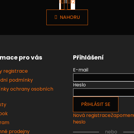
1
11
12
t
O
r
v
á
l
NAHORU
n
á
k
d
o
v
a
á
c
n
í
í
p
rmace pro vás
Přihlášení
r
v
E-mail
 registrace
k
dní podmínky
y
Heslo
nky ochrany osobních
v
ý
p
PŘIHLÁSIT SE
kty
i
ook
Nová registrace
Zapomen
s
heslo
u
gram
né prodejny
nebo