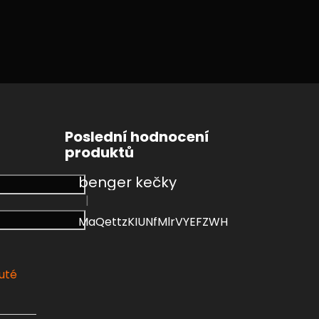
Poslední hodnocení
produktů
benger kečky
|
Hodnocení produktu je 4 z 5 hvězdiček.
MaQettzKIUNfMlrVYEFZWH
uté