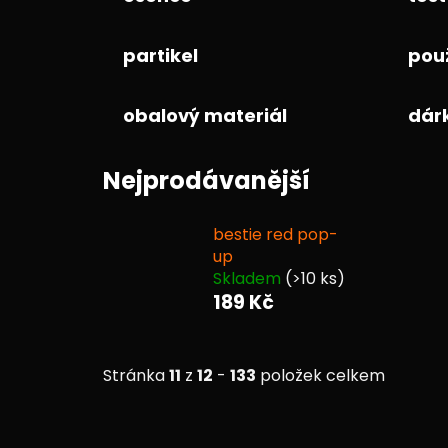
partikel
pou
obalový materiál
dár
Nejprodávanější
bestie red pop-
up
Skladem
(>10 ks)
189 Kč
Stránka
11
z
12
-
133
položek celkem