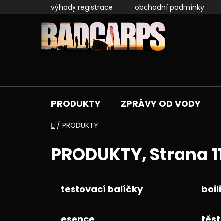
Přejít
výhody registrace
obchodní podmínky
na
obsah
PRODUKTY
ZPRÁVY OD VODY
Domů
/
PRODUKTY
PRODUKTY
, Strana 1
testovací balíčky
boil
esence
těst