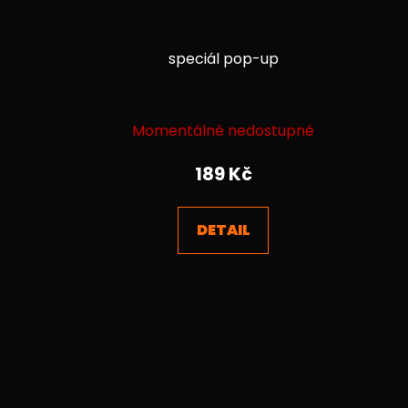
speciál pop-up
Průměrné
Momentálně nedostupné
hodnocení
produktu
189 Kč
je
4,2
DETAIL
z
5
hvězdiček.