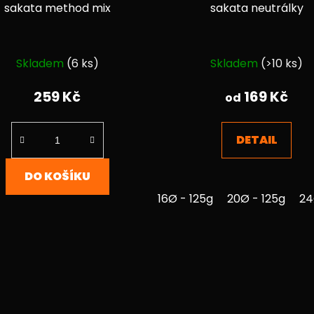
sakata method mix
sakata neutrálky
Průměrné
Průměrné
Skladem
(6 ks)
Skladem
(>10 ks)
hodnocení
hodnocen
produktu
produktu
259 Kč
169 Kč
od
je
je
5,0
4,7
DETAIL
z
z
5
5
DO KOŠÍKU
hvězdiček.
hvězdiček.
16Ø - 125g
20Ø - 125g
24