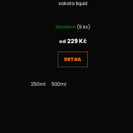
sakata liquid
Průměrné
Skladem
(9 ks)
hodnocení
produktu
229 Kč
od
je
4,5
DETAIL
z
5
hvězdiček.
250ml
500ml