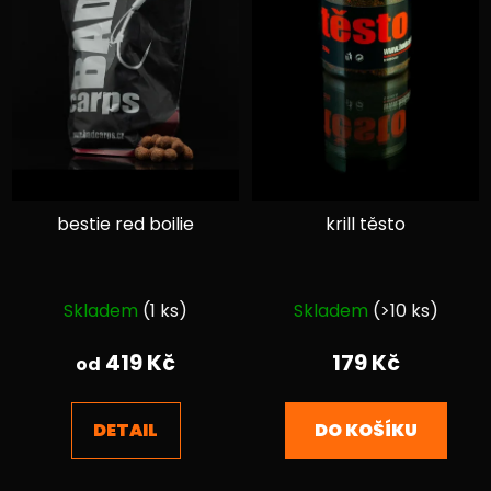
bestie red boilie
krill těsto
Průměrné
Průměrné
Skladem
(1 ks)
Skladem
(>10 ks)
hodnocení
hodnocení
produktu
produktu
419 Kč
179 Kč
od
je
je
4,1
4,3
DETAIL
DO KOŠÍKU
z
z
5
5