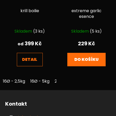
krill boilie
extreme garlic
esence
Průměrné
Průměrné
Skladem
(3 ks)
Skladem
(5 ks)
hodnocení
hodnocení
produktu
produktu
399 Kč
229 Kč
od
je
je
4,0
5,0
DETAIL
DO KOŠÍKU
z
z
5
5
hvězdiček.
hvězdiček.
16Ø - 2,5kg
16Ø - 5kg
20Ø - 1kg
20Ø - 2,5kg
20Ø
Z
á
Kontakt
p
a