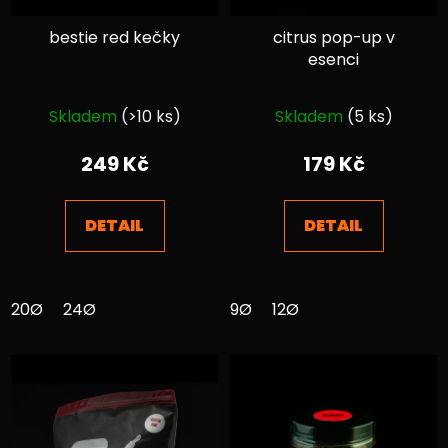
bestie red kečky
citrus pop-up v
esenci
Průměrné
Průměrné
Skladem
(>10 ks)
Skladem
(5 ks)
hodnocení
hodnocení
produktu
produktu
249 Kč
179 Kč
je
je
4,5
4,2
DETAIL
DETAIL
z
z
5
5
hvězdiček.
hvězdiček.
20Ø
24Ø
9Ø
12Ø