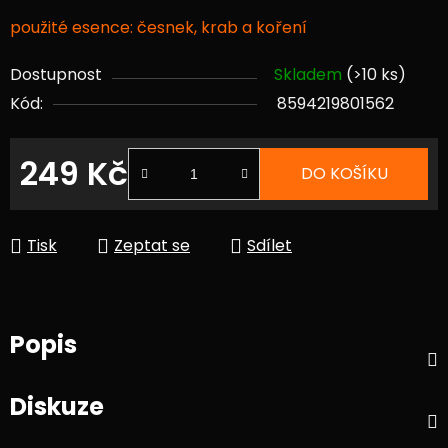
použité esence: česnek, krab a koření
Dostupnost
Skladem
(>10 ks)
Kód:
8594219801562
249 Kč
DO KOŠÍKU
Měrná cena:
Tisk
Zeptat se
Sdílet
Popis
Diskuze