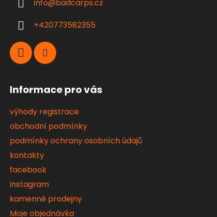
info
@
badcarps.cz
t
í
+420773582355
Informace pro vás
výhody registrace
obchodní podmínky
podmínky ochrany osobních údajů
kontakty
facebook
instagram
kamenné prodejny
Moje objednávka