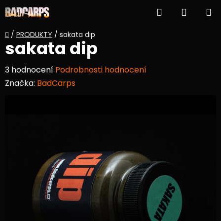
Přejít
Hledat
NÁKUP
na
obsah
KOŠÍK
Domů
/
PRODUKTY
/
sakata dip
sakata dip
Průměrné
3 hodnocení
Podrobnosti hodnocení
hodnocení
Značka:
BadCarps
produktu
je
5,0
z
5
hvězdiček.