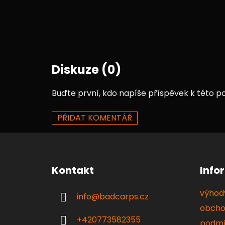
Diskuze (0)
Buďte první, kdo napíše příspěvek k této po
PŘIDAT KOMENTÁŘ
Z
á
Kontakt
Info
p
a
výhody
info
@
badcarps.cz
t
obcho
í
+420773582355
podmí