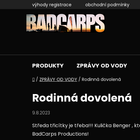
Přejít
výhody registrace
obchodní podmínky
na
obsah
PRODUKTY
ZPRÁVY OD VODY
Domů
/
ZPRÁVY OD VODY
/
Rodinná dovolená
Rodinná dovolená
9.8.2023
Středa třicítky je třeba!!! Kulička Benger , 
BadCarps Productions!