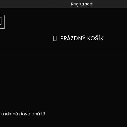
Přihlášení
Registrace
ook
instagram
kamenné prodejny
Moje objedn
PRÁZDNÝ KOŠÍK
NÁKUPNÍ
KOŠÍK
 rodinná dovolená !!!