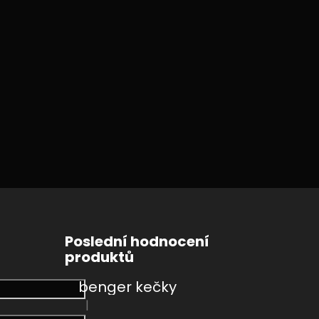
Poslední hodnocení
produktů
benger kečky
|
Hodnocení produktu je 4 z 5 hvězdiček.