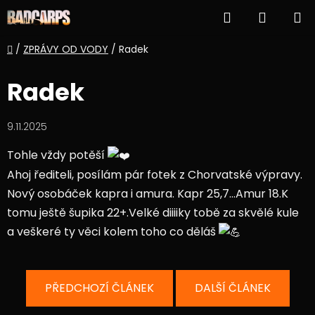
Přejít
Hledat
NÁKUP
na
obsah
KOŠÍK
Domů
/
ZPRÁVY OD VODY
/
Radek
Radek
9.11.2025
Tohle vždy potěší
Ahoj řediteli, posílám pár fotek z Chorvatské výpravy.
Nový osobáček kapra i amura. Kapr 25,7...Amur 18.K
tomu ještě šupika 22+.Velké diiiiky tobě za skvělé kule
a veškeré ty věci kolem toho co děláš
PŘEDCHOZÍ ČLÁNEK
DALŠÍ ČLÁNEK