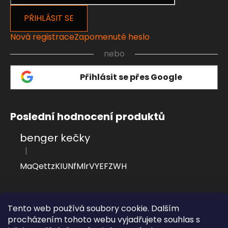
PŘIHLÁSIT SE
Nová registrace
Zapomenuté heslo
nebo
Přihlásit se přes Google
Poslední hodnocení produktů
benger kečky
|
Hodnocení produktu je 4 z 5 hvězdiček.
MaQettzKIUNfMlrVYEFZWH
Přijímáme online platby
Tento web používá soubory cookie. Dalším
procházením tohoto webu vyjadřujete souhlas s