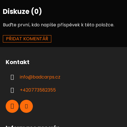
Diskuze (0)
Buďte první, kdo napíše příspěvek k této položce.
PŘIDAT KOMENTÁŘ
Z
á
Kontakt
p
a
info
@
badcarps.cz
t
í
+420773582355