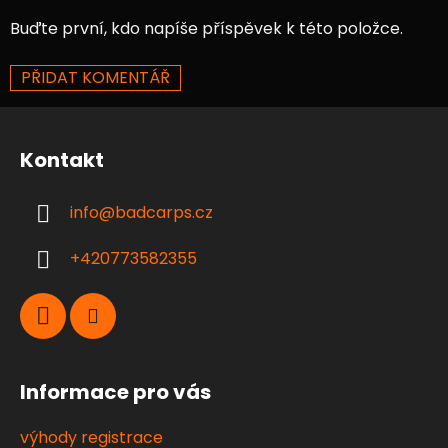
Buďte první, kdo napíše příspěvek k této položce.
PŘIDAT KOMENTÁŘ
Z
á
Kontakt
p
a
info
@
badcarps.cz
t
í
+420773582355
Informace pro vás
výhody registrace