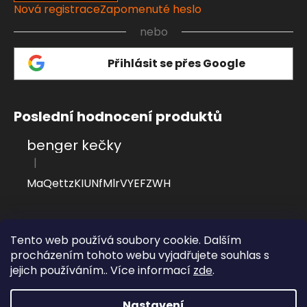
Nová registrace
Zapomenuté heslo
nebo
Přihlásit se přes Google
Poslední hodnocení produktů
benger kečky
|
Hodnocení produktu je 4 z 5 hvězdiček.
MaQettzKIUNfMlrVYEFZWH
Přijímáme online platby
Tento web používá soubory cookie. Dalším
procházením tohoto webu vyjadřujete souhlas s
jejich používáním.. Více informací
zde
.
Nastavení