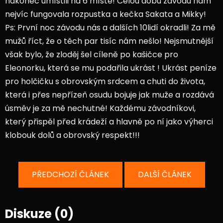
nakonec umístili na 6 místě! Celou dobu závodu nám
nejvíc fungovala rozpustka a kečka Sakata a Mikky!
Ps: První noc závodu nás a dalších 10lidí okradli! Za mě
mužů říct, že o těch par tisíc nám nešlo! Nejsmutnější
však bylo,
že zloděj šel cíleně po kašičce pro
Eleonorku, která se mu podařila ukrást ! Ukrást peníze
pro holčičku s obrovským srdcem a chuti do života,
která i přes nepřízeň osudu bojuje jak muže a rozdává
úsměv je za mě nechutné! Každému závodníkovi,
který přispěl před krádeží a hlavně po ní jako výherci
klobouk dolů a obrovský respekt!!!
PŘEDCHOZÍ ČLÁNEK
DALŠÍ ČLÁNEK
Diskuze (0)