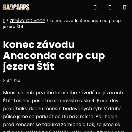
Přejít
Hledat
NÁKUP
na
obsah
KOŠÍK
Domů
/
ZPRÁVY OD VODY
/
konec závodu Anaconda carp cup
jezera Štít
konec závodu
Anaconda carp cup
jezera Štít
8.4.2024
Menší shrnutí prvního letošního závodů na jezerech
Štít! Los nás poslal na stanoviště číslo 4. První dny
probíhali v duchu menšín bodovaných ryb! V druhé
půlce jsme se parkrát ocitli i na 3 místě. Pár hodin
před koncem se tabulka zamíchala tak, že jsme se