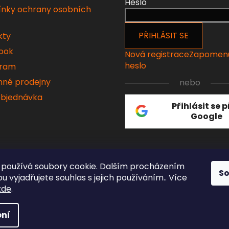
Heslo
nky ochrany osobních
PŘIHLÁSIT SE
kty
ook
Nová registrace
Zapomen
heslo
gram
né prodejny
nebo
objednávka
Přihlásit se 
Google
používá soubory cookie. Dalším procházením
S
 vyjadřujete souhlas s jejich používáním.. Více
zde
.
ní
 vyhrazena.