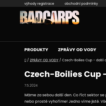
Přejít
výhody registrace
obchodní podmínky
na
obsah
PRODUKTY
ZPRÁVY OD VODY
Domů
/
ZPRÁVY OD VODY
/
Czech-Boilies Cup - další 
Czech-Boilies Cup -
7.5.2024
Máme za sebou další den. Co říct sektor se 
nebo prostě vyhoříme! Jedno víme jistě. Vš