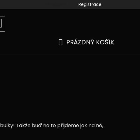
Přihlášení
Registrace
ook
instagram
kamenné prodejny
Moje objedn
PRÁZDNÝ KOŠÍK
NÁKUPNÍ
KOŠÍK
bulky! Takže buď na to přijdeme jak na ně,