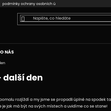
podmínky ochrany osobních údajů
kontakty
faceb
O NÁS
den
 další den
pomalu rozjíždí a my jsme se propadli úplně na spodek ta
e je jak má být na svých místech a uvidíme co se stane!