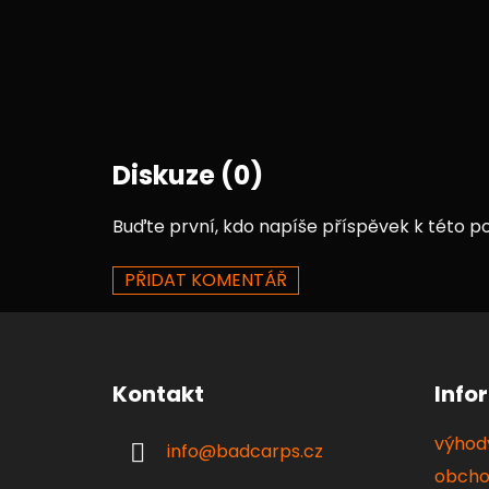
Diskuze (0)
Buďte první, kdo napíše příspěvek k této po
PŘIDAT KOMENTÁŘ
Z
á
Kontakt
Info
p
a
výhody
info
@
badcarps.cz
t
obcho