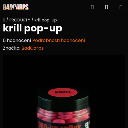
Přejít
Hledat
NÁKUP
na
obsah
KOŠÍK
Domů
/
PRODUKTY
/
krill pop-up
krill pop-up
Průměrné
6 hodnocení
Podrobnosti hodnocení
hodnocení
Značka:
BadCarps
produktu
je
4,5
z
5
hvězdiček.