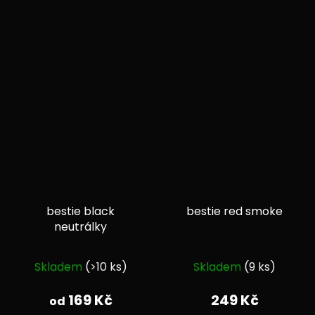
bestie black
bestie red smoke
neutrálky
Průměrné
Průměrné
Skladem
(>10 ks)
Skladem
(9 ks)
hodnocení
hodnocení
produktu
produktu
169 Kč
249 Kč
od
je
je