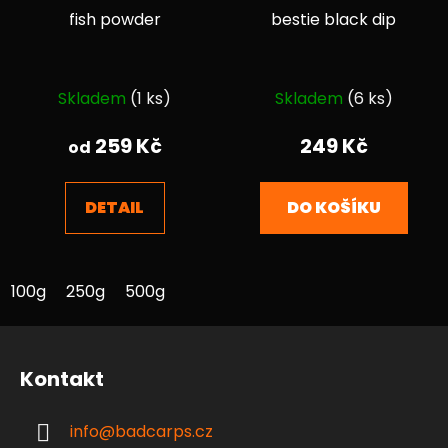
fish powder
bestie black dip
Průměrné
Průměrné
Skladem
(1 ks)
Skladem
(6 ks)
hodnocení
hodnocení
produktu
produktu
259 Kč
249 Kč
od
je
je
4,8
5,0
DETAIL
DO KOŠÍKU
z
z
5
5
hvězdiček.
hvězdiček.
100g
250g
500g
Z
á
Kontakt
p
a
info
@
badcarps.cz
t