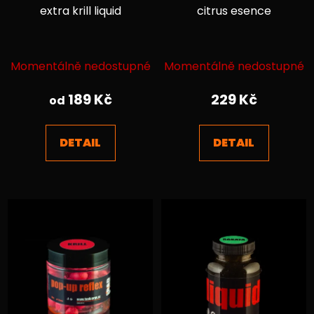
extra krill liquid
citrus esence
Průměrné
Průměrné
Momentálně nedostupné
Momentálně nedostupné
hodnocení
hodnocení
produktu
produktu
189 Kč
229 Kč
od
je
je
5,0
5,0
DETAIL
DETAIL
z
z
5
5
hvězdiček.
hvězdiček.