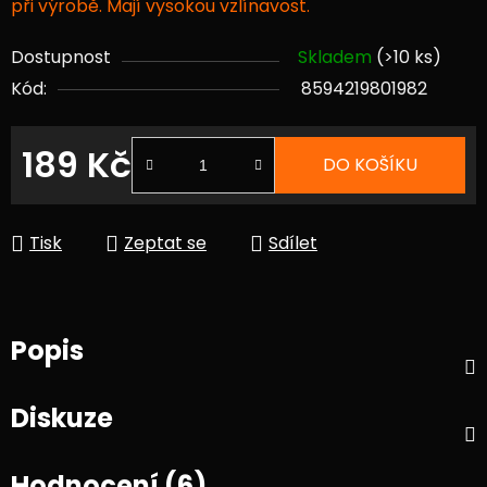
při výrobě. Mají vysokou vzlínavost.
Dostupnost
Skladem
(>10 ks)
Kód:
8594219801982
189 Kč
DO KOŠÍKU
Měrná cena:
Tisk
Zeptat se
Sdílet
Popis
Diskuze
Hodnocení (6)