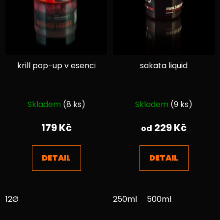
krill pop-up v esenci
sakata liquid
Průměrné
Průměrné
Skladem
(8 ks)
Skladem
(9 ks)
hodnocení
hodnocení
produktu
produktu
179 Kč
229 Kč
od
je
je
5,0
4,5
DETAIL
DETAIL
z
z
5
5
hvězdiček.
hvězdiček.
12Ø
250ml
500ml