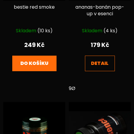
bestie red smoke
ananas-banán pop-
up v esenci
Průměrné
Průměrné
Skladem
(10 ks)
Skladem
(4 ks)
hodnocení
hodnocení
produktu
produktu
249 Kč
179 Kč
je
je
5,0
4,9
DO KOŠÍKU
DETAIL
z
z
5
5
hvězdiček.
hvězdiček.
9Ø