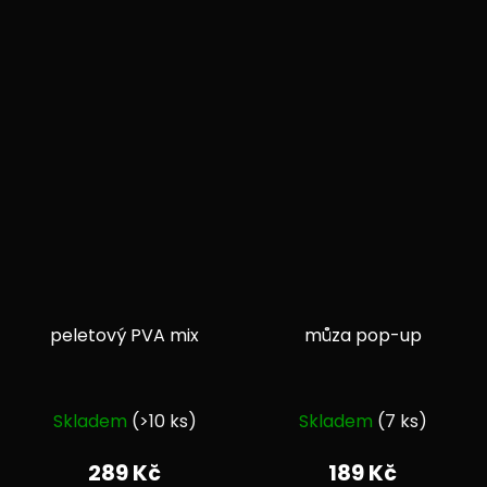
peletový PVA mix
můza pop-up
Průměrné
Průměrné
Skladem
(>10 ks)
Skladem
(7 ks)
hodnocení
hodnocení
produktu
produktu
289 Kč
189 Kč