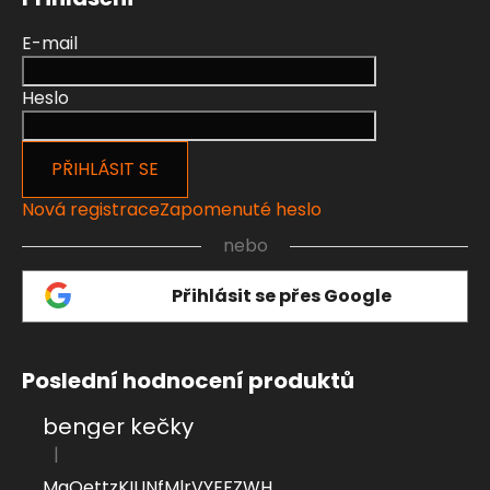
E-mail
Heslo
PŘIHLÁSIT SE
Nová registrace
Zapomenuté heslo
nebo
Přihlásit se přes Google
Poslední hodnocení produktů
benger kečky
|
Hodnocení produktu je 4 z 5 hvězdiček.
MaQettzKIUNfMlrVYEFZWH