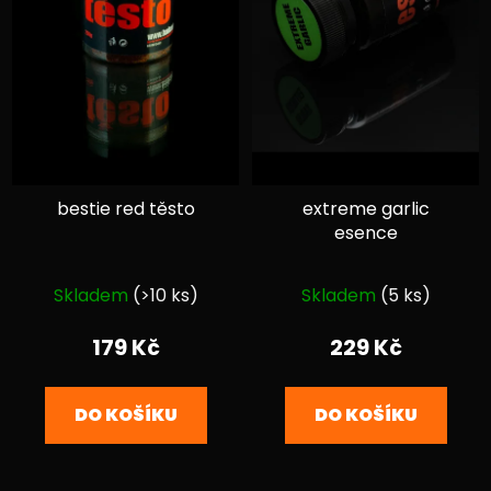
bestie red těsto
extreme garlic
esence
Průměrné
Průměrné
Skladem
(>10 ks)
Skladem
(5 ks)
hodnocení
hodnocení
produktu
produktu
179 Kč
229 Kč
je
je
5,0
5,0
DO KOŠÍKU
DO KOŠÍKU
z
z
5
5
hvězdiček.
hvězdiček.