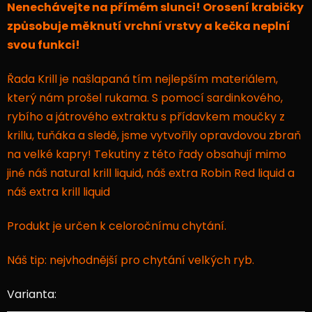
Nenechávejte na přímém slunci! Orosení krabičky
způsobuje měknutí vrchní vrstvy a kečka neplní
svou funkci!
Řada Krill je našlapaná tím nejlepším materiálem,
který nám prošel rukama. S pomocí sardinkového,
rybího a játrového extraktu s přídavkem moučky z
krillu, tuňáka a sledě, jsme vytvořily opravdovou zbraň
na velké kapry! Tekutiny z této řady obsahují mimo
jiné náš natural krill liquid, náš extra Robin Red liquid a
náš extra krill liquid
Produkt je určen k celoročnímu chytání.
Náš tip: nejvhodnější pro chytání velkých ryb.
Varianta: