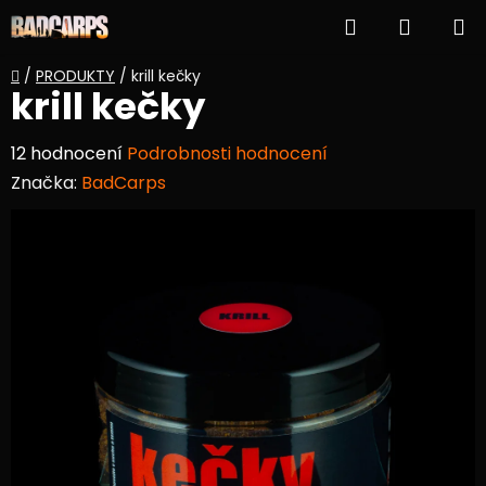
Přejít
Hledat
NÁKUP
na
obsah
KOŠÍK
Domů
/
PRODUKTY
/
krill kečky
krill kečky
Průměrné
12 hodnocení
Podrobnosti hodnocení
hodnocení
Značka:
BadCarps
produktu
je
4,3
z
5
hvězdiček.