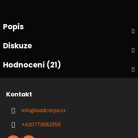
Popis
Diskuze
Hodnocení (21)
Z
á
Kontakt
p
a
info
@
badcarps.cz
t
í
+420773582355