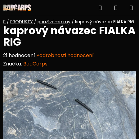
Přejít
Hledat
NÁKUP
na
obsah
KOŠÍK
Domů
/
PRODUKTY
/
používáme my
/
kaprový návazec FIALKA RIG
kaprový návazec FIALKA
RIG
Průměrné
21 hodnocení
Podrobnosti hodnocení
hodnocení
Značka:
BadCarps
produktu
je
3,2
z
5
hvězdiček.