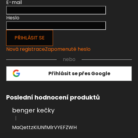
E-mail
Heslo
PŘIHLÁSIT SE
Nová registrace
Zapomenuté heslo
nebo
Přihlásit se přes Google
Poslední hodnocení produktů
benger kečky
|
Hodnocení produktu je 4 z 5 hvězdiček.
MaQettzKIUNfMlrVYEFZWH