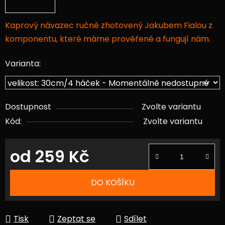
Kaprový návazec ručně zhotovený Jakubem Fialou z
komponentu, které máme prověřené a fungují nám.
Varianta:
Dostupnost
Zvolte variantu
Kód:
Zvolte variantu
od
259 Kč
Měrná cena:
DO KOŠÍKU
Tisk
Zeptat se
Sdílet