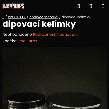
Přejít
Hledat
NÁKUP
na
obsah
KOŠÍK
Domů
/
PRODUKTY
/
obalový materiál
/
dipovací kelímky
dipovací kelímky
Průměrné
Neohodnoceno
Podrobnosti hodnocení
hodnocení
Značka:
BadCarps
produktu
je
0,0
z
5
hvězdiček.