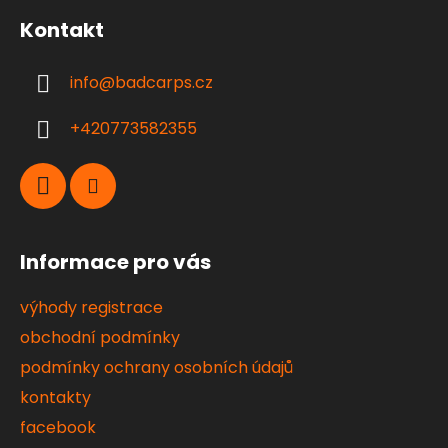
á
Kontakt
p
a
info
@
badcarps.cz
t
í
+420773582355
Informace pro vás
výhody registrace
obchodní podmínky
podmínky ochrany osobních údajů
kontakty
facebook