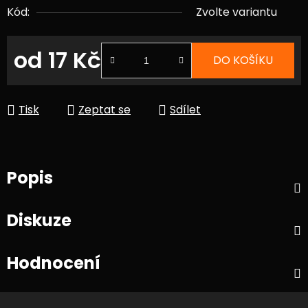
Kód:
Zvolte variantu
od
17 Kč
DO KOŠÍKU
Měrná cena:
Tisk
Zeptat se
Sdílet
Popis
Diskuze
Hodnocení
Z