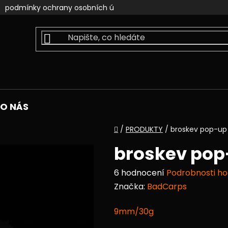
podmínky ochrany osobních údajů
kontakty
faceb
O NÁS
Domů
/
PRODUKTY
/
broskev pop-up 
broskev pop
Průměrné
6 hodnocení
Podrobnosti h
hodnocení
Značka:
BadCarps
produktu
9mm/30g
je
5,0