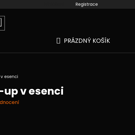
Přihlášení
Registrace
ook
instagram
kamenné prodejny
Moje objedn
PRÁZDNÝ KOŠÍK
NÁKUPNÍ
KOŠÍK
v esenci
-up v esenci
odnocení