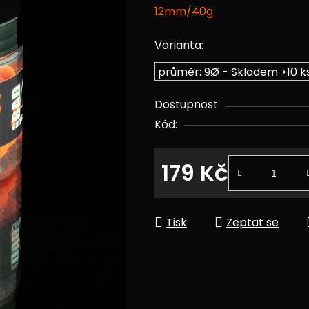
12mm/40g
z
5
Varianta:
hvězdiček.
Dostupnost
Kód:
179 Kč
Měrná cena:
Tisk
Zeptat se