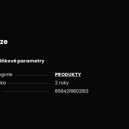
ze
lňkové parametry
gorie
PRODUKTY
uka
2 roky
8594219802163