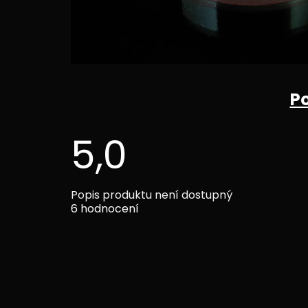
P
5,0
Průměrné
Popis produktu není dostupný
hodnocení
6 hodnocení
produktu
je
5,0
z
5
hvězdiček.