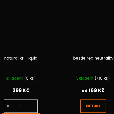
natural krill liquid
bestie red neutrálky
Průměrné
Průměrné
Skladem
(6 ks)
Skladem
(>10 ks)
hodnocení
hodnocen
produktu
produktu
399 Kč
169 Kč
od
je
je
4,0
4,8
DETAIL
z
z