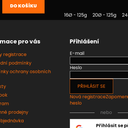
5
5
DO KOŠÍKU
hvězdiček.
hvězdiček.
16Ø - 125g
20Ø - 125g
24
rmace pro vás
Přihlášení
E-mail
 registrace
dní podmínky
Heslo
nky ochrany osobních
PŘIHLÁSIT SE
kty
ook
Nová registrace
Zapomen
heslo
gram
né prodejny
nebo
objednávka
Přihlásit se 