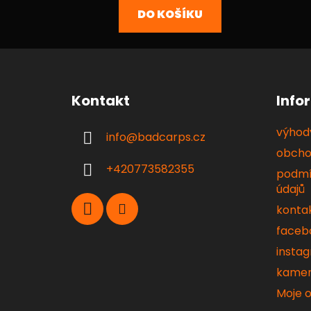
5
DO KOŠÍKU
hvězdiček.
Z
á
Kontakt
Info
p
a
výhody
info
@
badcarps.cz
t
obcho
í
+420773582355
podmí
údajů
konta
faceb
insta
kamen
Moje 