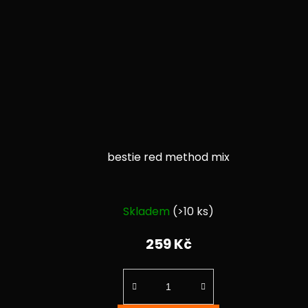
bestie red method mix
Průměrné
Skladem
(>10 ks)
hodnocení
produktu
259 Kč
je
4,6
z