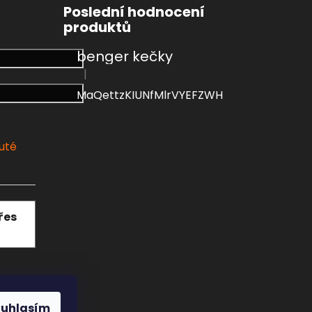
Poslední hodnocení
produktů
benger kečky
|
Hodnocení produktu je 4 z 5 hvězdiček.
MaQettzKIUNfMlrVYEFZWH
uté
přes
ouhlasím