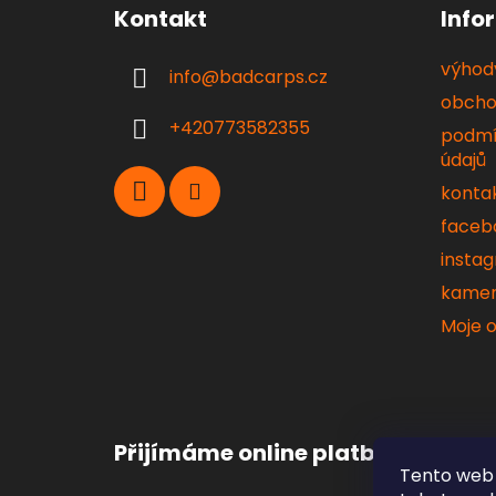
á
Kontakt
Info
p
a
výhody
info
@
badcarps.cz
t
obcho
í
+420773582355
podmí
údajů
konta
faceb
insta
kamen
Moje 
Přijímáme online platby
Tento web 