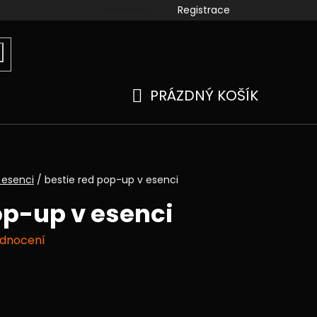
Přihlášení
Registrace
ook
instagram
kamenné prodejny
Moje objedn
PRÁZDNÝ KOŠÍK
NÁKUPNÍ
KOŠÍK
 esenci
/
bestie red pop-up v esenci
op-up v esenci
odnocení