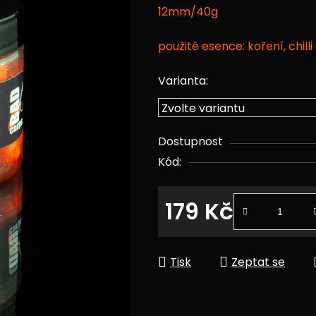
12mm/40g
z
5
použité esence: koření, chilli
hvězdiček.
Varianta:
Dostupnost
Kód:
179 Kč
Měrná cena:
Tisk
Zeptat se