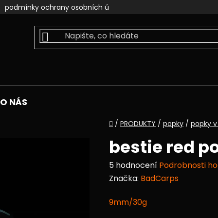
podmínky ochrany osobních údajů
kontakty
faceb
O NÁS
Domů
/
PRODUKTY
/
popky
/
popky v
bestie red p
Průměrné
5 hodnocení
Podrobnosti h
hodnocení
Značka:
BadCarps
produktu
9mm/30g
je
4,6