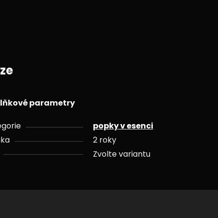
ze
lňkové parametry
gorie
popky v esenci
uka
2 roky
Zvolte variantu