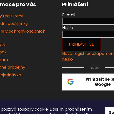
rmace pro vás
Přihlášení
E-mail
 registrace
dní podmínky
Heslo
nky ochrany osobních
PŘIHLÁSIT SE
kty
ook
Nová registrace
Zapomen
heslo
gram
né prodejny
nebo
objednávka
Přihlásit se 
Google
používá soubory cookie. Dalším procházením
S