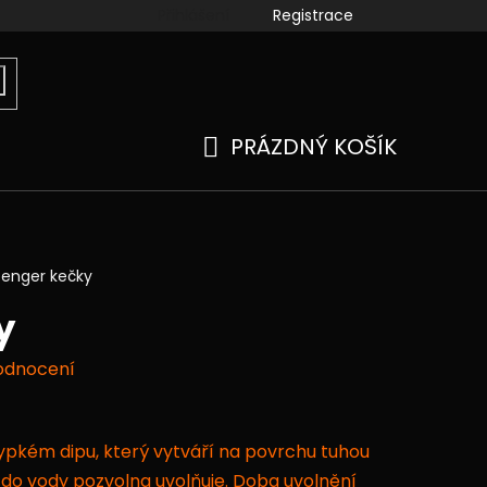
Přihlášení
Registrace
ook
instagram
kamenné prodejny
Moje objedn
PRÁZDNÝ KOŠÍK
NÁKUPNÍ
KOŠÍK
enger kečky
y
odnocení
sypkém dipu, který vytváří na povrchu tuhou
í do vody pozvolna uvolňuje. Doba uvolnění