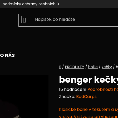
podmínky ochrany osobních údajů
kontakty
faceb
O NÁS
Domů
/
PRODUKTY
/
boilie
/
kečky
/
b
benger kečk
Průměrné
15 hodnocení
Podrobnosti h
hodnocení
Značka:
BadCarps
produktu
Klasické boilie v tekutém a 
je
vrstvu. Vrstva se při vhozen
4,6