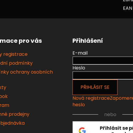
EAN
rmace pro vás
Přihlášení
E-mail
 registrace
dní podmínky
Heslo
nky ochrany osobních
PŘIHLÁSIT SE
kty
ook
Nová registrace
Zapomen
heslo
gram
né prodejny
nebo
objednávka
Přihlásit se 