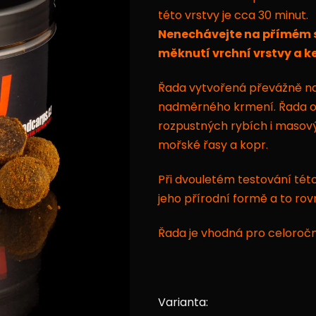
této vrstvy je cca 30 minut.
z
Nenechávejte na přímém s
5
měknutí vrchní vrstvy a k
hvězdiček.
Řada vytvořená převážně na
nadměrného krmení. Řada o
rozpustných rybích i masovýc
mořské řasy a kopr.
Při dvouletém testování tét
jeho přírodní formě a to rov
Řada je vhodná pro celoročn
Varianta: