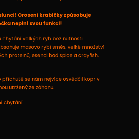
lunci! Orosení krabičky způsobuje
ečka neplní svou funkci!
 chytání velkých ryb bez nutnosti
bsahuje masovo rybí směs, velké množství
h proteinů, esenci bad spice a crayfish,
o příchutě se nám nejvíce osvědčil kopr v
nou utržený ze záhonu.
í chytá
ní.