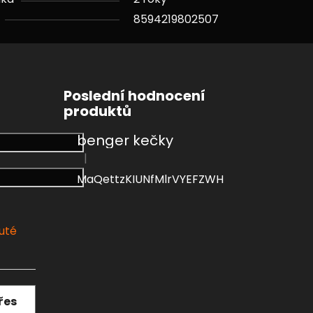
8594219802507
Poslední hodnocení
produktů
benger kečky
|
Hodnocení produktu je 4 z 5 hvězdiček.
MaQettzKIUNfMlrVYEFZWH
uté
přes