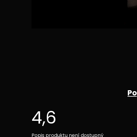
Po
4,6
Průměrné
Popis produktu není dostupný