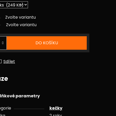
Zvolte variantu
Zvolte variantu
DO KOŠÍKU
Sdílet
uze
lňkové parametry
gorie
kečky
uka
2 roky