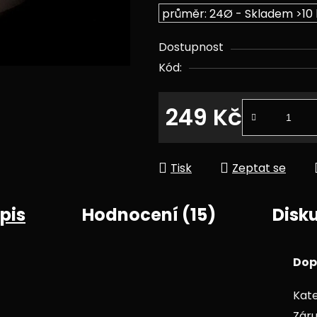
Dostupnost
Kód:
249 Kč
Měrná cena:
Tisk
Zeptat se
pis
Hodnocení (15)
Disk
Dop
Kate
Zár