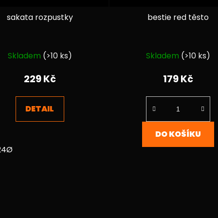
sakata rozpustky
bestie red těsto
Průměrné
Průměrné
Skladem
(>10 ks)
Skladem
(>10 ks)
hodnocení
hodnocen
produktu
produktu
229 Kč
179 Kč
je
je
4,4
5,0
DETAIL
z
z
5
5
DO KOŠÍKU
hvězdiček.
hvězdiček.
24Ø