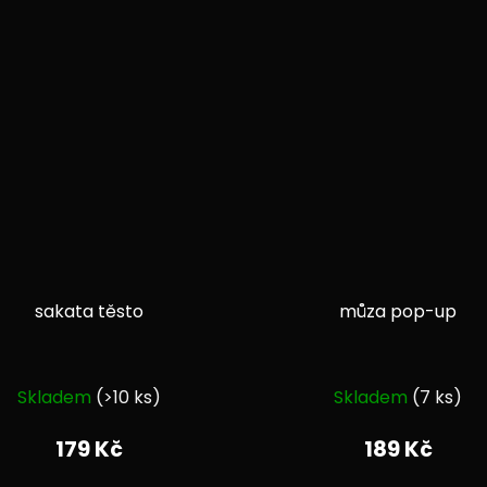
sakata těsto
můza pop-up
Průměrné
Průměrné
Skladem
(>10 ks)
Skladem
(7 ks)
hodnocení
hodnocen
produktu
produktu
179 Kč
189 Kč
je
je