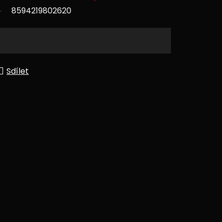
8594219802620
Sdílet