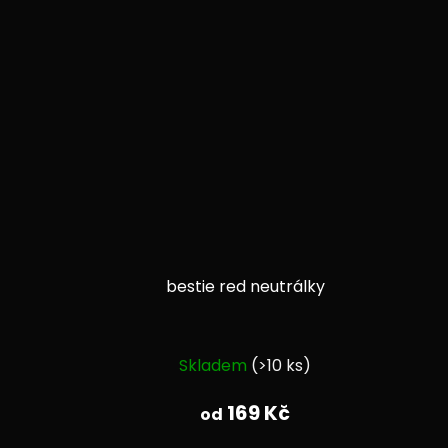
bestie red neutrálky
Průměrné
Skladem
(>10 ks)
hodnocení
produktu
169 Kč
od
je