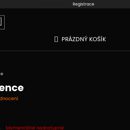
Přihlášení
Registrace
ook
instagram
kamenné prodejny
Moje objedn
PRÁZDNÝ KOŠÍK
NÁKUPNÍ
KOŠÍK
ce
sence
odnocení
Momentálně nedostupné