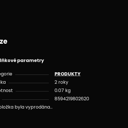
ze
lňkové parametry
gorie
PRODUKTY
uka
2 roky
tnost
0.07 kg
8594219802620
oložka byla vyprodána…