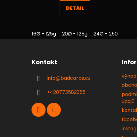
4,8
DETAIL
z
5
hvězdiček.
16Ø - 125g
20Ø - 125g
24Ø - 250g
Z
á
Kontakt
Info
p
a
výhody
info
@
badcarps.cz
t
obcho
í
+420773582355
podmí
údajů
konta
faceb
insta