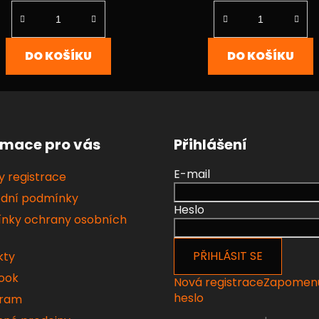
5,0
4,5
z
z
5
5
DO KOŠÍKU
DO KOŠÍKU
hvězdiček.
hvězdiček.
rmace pro vás
Přihlášení
E-mail
 registrace
dní podmínky
Heslo
nky ochrany osobních
PŘIHLÁSIT SE
kty
ook
Nová registrace
Zapomen
heslo
gram