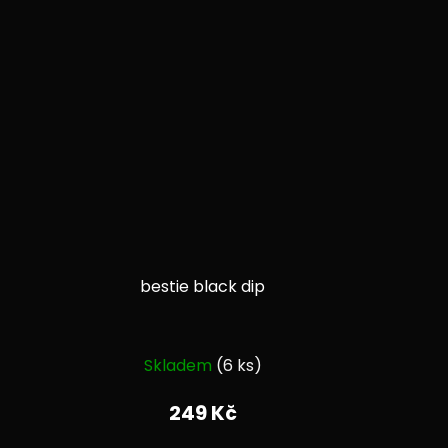
bestie black dip
Průměrné
Skladem
(6 ks)
í
hodnocení
produktu
249 Kč
je