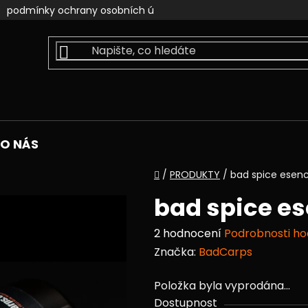
podmínky ochrany osobních údajů
kontakty
faceb
O NÁS
Domů
/
PRODUKTY
/
bad spice esen
bad spice e
Průměrné
2 hodnocení
Podrobnosti h
hodnocení
Značka:
BadCarps
produktu
Položka byla vyprodána…
je
Dostupnost
5,0