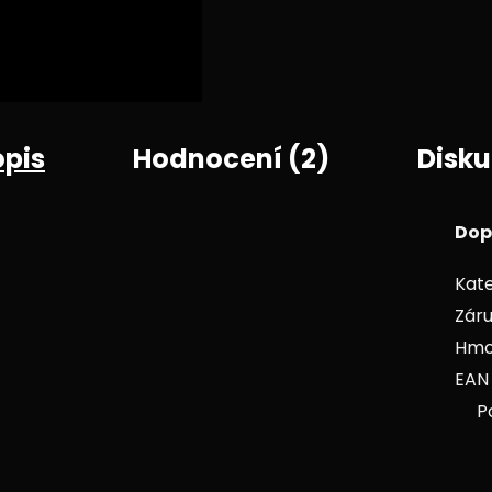
opis
Hodnocení (2)
Disku
Dop
Kate
Zár
Hmo
EAN
P