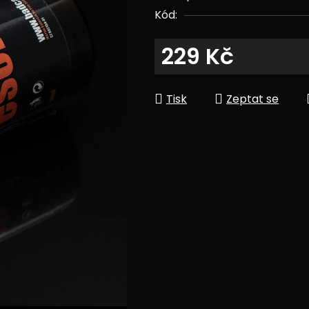
Kód:
z
5
229 Kč
hvězdiček.
Měrná cena:
Tisk
Zeptat se